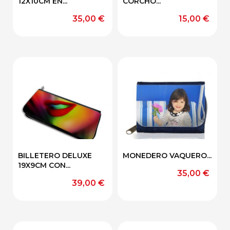
12X10CM EN...
CORCHO...
Precio
Precio
35,00 €
15,00 €
BILLETERO DELUXE
MONEDERO VAQUERO...
19X9CM CON...
Precio
35,00 €
Precio
39,00 €