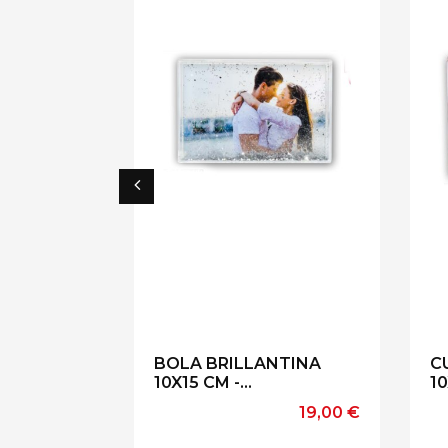
BOLA BRILLANTINA
C
10X15 CM -...
1
Precio
19,00 €