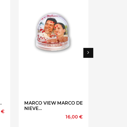
.
MARCO VIEW MARCO DE
BOLA AGU
NIEVE...
DE...
io
 €
Precio
16,00 €