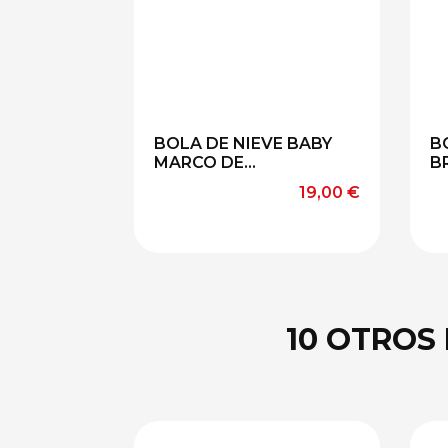
CELESTE
ROSA
BOLA DE NIEVE BABY
B
MARCO DE...
B
Precio
19,00 €
10 OTROS