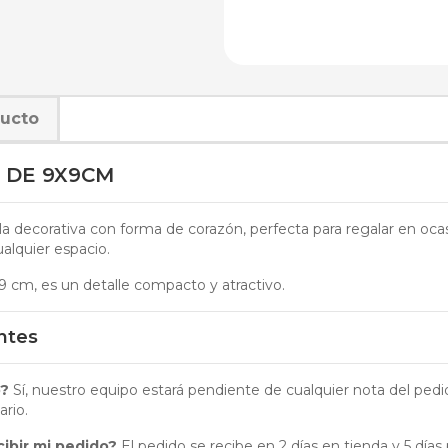
ducto
 DE 9X9CM
a decorativa con forma de corazón, perfecta para regalar en oca
alquier espacio.
 cm, es un detalle compacto y atractivo.
ntes
o?
Sí, nuestro equipo estará pendiente de cualquier nota del pedi
ario.
ibir mi pedido?
El pedido se recibe en 2 días en tienda y 5 días 