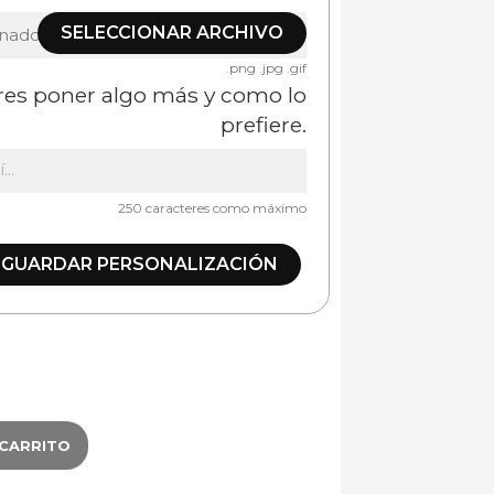
SELECCIONAR ARCHIVO
onado
.png .jpg .gif
eres poner algo más y como lo
prefiere.
250 caracteres como máximo
GUARDAR PERSONALIZACIÓN
 CARRITO