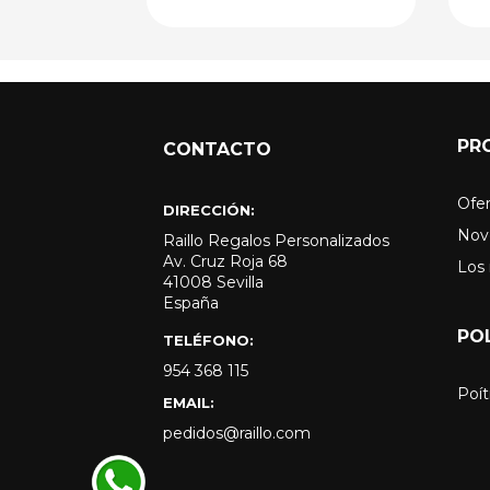
PR
CONTACTO
Ofer
DIRECCIÓN:
Nov
Raillo Regalos Personalizados
Av. Cruz Roja 68
Los
41008 Sevilla
España
PO
TELÉFONO:
954 368 115
Poít
EMAIL:
pedidos@raillo.com