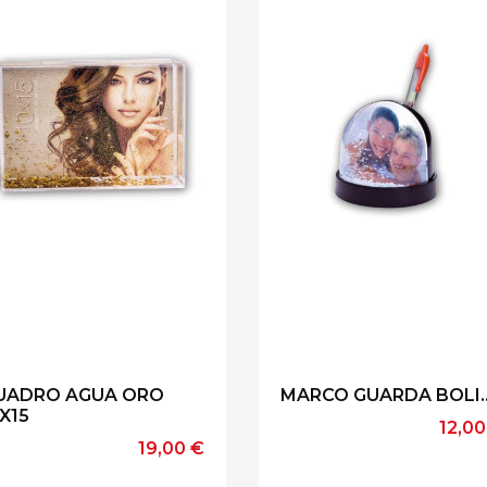
UADRO AGUA ORO
MARCO GUARDA BOLI..
0X15
Prec
12,00
Precio
19,00 €