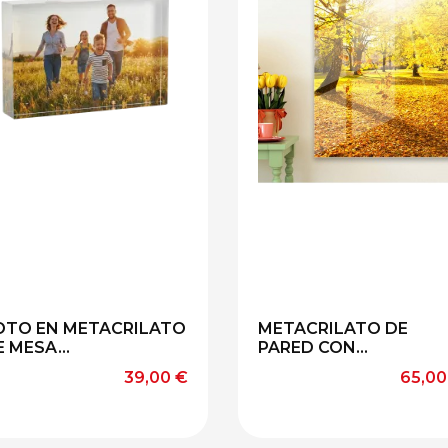
OTO EN METACRILATO
METACRILATO DE
E MESA...
PARED CON...
Precio
Preci
39,00 €
65,00