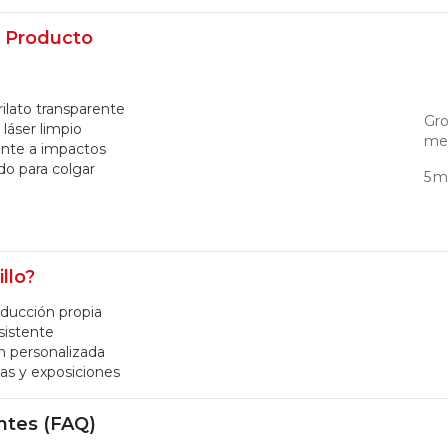
l Producto
lato transparente
Gro
 láser limpio
met
tente a impactos
do para colgar
5 
llo?
oducción propia
sistente
n personalizada
nas y exposiciones
ntes (FAQ)