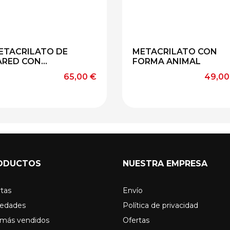
ETACRILATO DE
METACRILATO CON
ARED CON...
FORMA ANIMAL
Precio
Preci
65,00 €
49,00
ODUCTOS
NUESTRA EMPRESA
tas
Envío
edades
Política de privacidad
 más vendidos
Ofertas