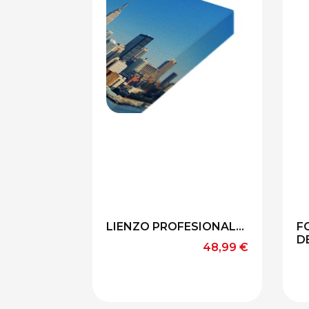
LIENZO PROFESIONAL...
F
D
Precio
48,99 €