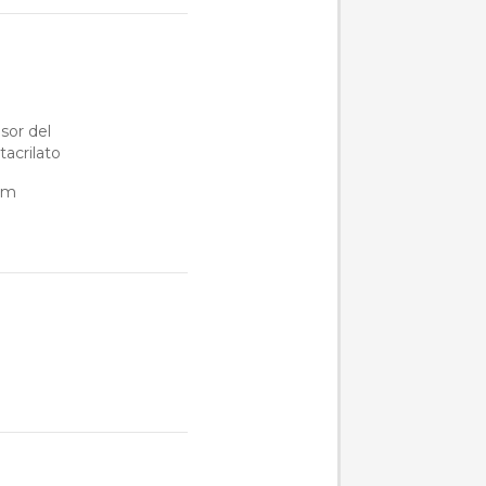
sor del
acrilato
mm