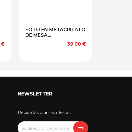
FOTO EN METACRILATO
RELOJ LE
DE MESA...
METACRILA
o
Precio
 €
39,00 €
NEWSLETTER
Recibe las últimas ofertas