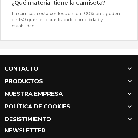
¿Qué material tiene la camiseta?
La camiseta está confeccionada 100% en algodón
de 160 gramos, garantizando comodidad y
durabilidad.

CONTACTO

PRODUCTOS

NUESTRA EMPRESA

POLÍTICA DE COOKIES

DESISTIMIENTO
NEWSLETTER