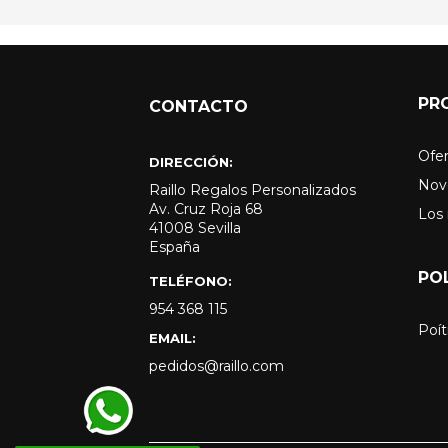
PR
CONTACTO
Ofer
DIRECCIÓN:
Nov
Raillo Regalos Personalizados
Av. Cruz Roja 68
Los
41008 Sevilla
España
PO
TELÉFONO:
954 368 115
Poít
EMAIL:
pedidos@raillo.com