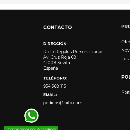
PR
CONTACTO
Ofer
DIRECCIÓN:
Nov
Raillo Regalos Personalizados
Av. Cruz Roja 68
Los
41008 Sevilla
España
PO
TELÉFONO:
954 368 115
Poít
EMAIL:
pedidos@raillo.com
¡Contáctanos por WhatsApp!