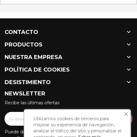

CONTACTO

PRODUCTOS

NUESTRA EMPRESA

POLÍTICA DE COOKIES

DESISTIMIENTO
NEWSLETTER
Recibe las últimas ofertas
Utilizamos cookies de terceros para
mejorar su experiencia de navegación,
analizar el tráfico del sitio y personalizar el
Puede darse de baja en cualquier momento. Para ello,