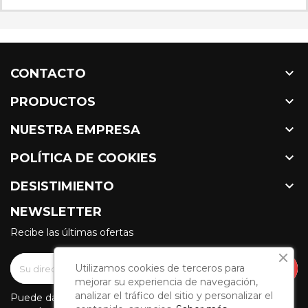

CONTACTO

PRODUCTOS

NUESTRA EMPRESA

POLÍTICA DE COOKIES

DESISTIMIENTO
NEWSLETTER
Recibe las últimas ofertas
Utilizamos cookies de terceros para
mejorar su experiencia de navegación,
analizar el tráfico del sitio y personalizar el
Puede darse de baja en cualquier momento. Para ello,