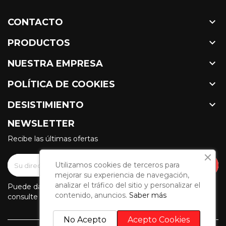

CONTACTO

PRODUCTOS

NUESTRA EMPRESA

POLÍTICA DE COOKIES

DESISTIMIENTO
NEWSLETTER
Recibe las últimas ofertas
Utilizamos cookies de terceros para
mejorar su experiencia de navegación,
analizar el tráfico del sitio y personalizar el
Puede darse de baja en cualquier momento. Para ello,
contenido, anuncios.
Saber más
consulte nuestra información de contacto en el aviso legal.
No Acepto
Acepto Cookies