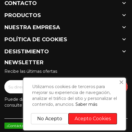

CONTACTO

PRODUCTOS

NUESTRA EMPRESA

POLÍTICA DE COOKIES

DESISTIMIENTO
NEWSLETTER
Recibe las últimas ofertas
Utilizamos cookies de terceros para
mejorar su experiencia de navegación,
analizar el tráfico del sitio y personalizar el
Puede darse de baja en cualquier momento. Para ello,
contenido, anuncios.
Saber más
consulte nuestra información de contacto en el aviso legal.
No Acepto
Acepto Cookies
¡Contáctanos por WhatsApp!