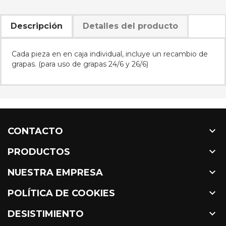
Descripción
Detalles del producto
Cada pieza en en caja individual, incluye un recambio de
grapas. (para uso de grapas 24/6 y 26/6)

CONTACTO

PRODUCTOS

NUESTRA EMPRESA

POLÍTICA DE COOKIES

DESISTIMIENTO