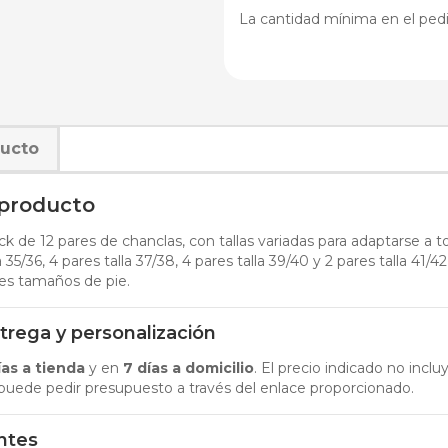
La cantidad mínima en el pedi
ducto
 producto
ck de 12 pares de chanclas, con tallas variadas para adaptarse a to
 35/36, 4 pares talla 37/38, 4 pares talla 39/40 y 2 pares talla 41/42,
es tamaños de pie.
trega y personalización
ías a tienda
y en
7 días a domicilio
. El precio indicado no inclu
, puede pedir presupuesto a través del enlace proporcionado.
ntes