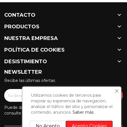

CONTACTO

PRODUCTOS

NUESTRA EMPRESA

POLÍTICA DE COOKIES

DESISTIMIENTO
NEWSLETTER
Recibe las últimas ofertas
Utilizamos cookies de terceros para
mejorar su experiencia de navegación,
analizar el tráfico del sitio y personalizar el
Puede darse de baja en cualquier momento. Para ello,
contenido, anuncios.
Saber más
consulte nuestra información de contacto en el aviso legal.
No Acepto
Acepto Cookies