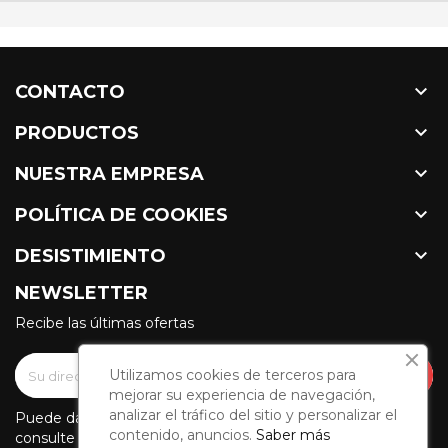

CONTACTO

PRODUCTOS

NUESTRA EMPRESA

POLÍTICA DE COOKIES

DESISTIMIENTO
NEWSLETTER
Recibe las últimas ofertas
Utilizamos cookies de terceros para
mejorar su experiencia de navegación,
analizar el tráfico del sitio y personalizar el
Puede darse de baja en cualquier momento. Para ello,
contenido, anuncios.
Saber más
consulte nuestra información de contacto en el aviso legal.