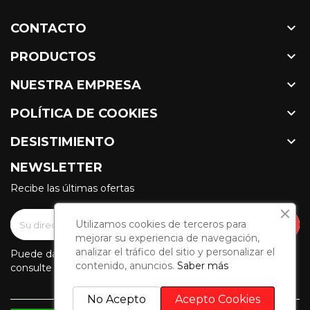

CONTACTO

PRODUCTOS

NUESTRA EMPRESA

POLÍTICA DE COOKIES

DESISTIMIENTO
NEWSLETTER
Recibe las últimas ofertas
Utilizamos cookies de terceros para
mejorar su experiencia de navegación,
analizar el tráfico del sitio y personalizar el
Puede darse de baja en cualquier momento. Para ello,
contenido, anuncios.
Saber más
consulte nuestra información de contacto en el aviso legal.
No Acepto
Acepto Cookies