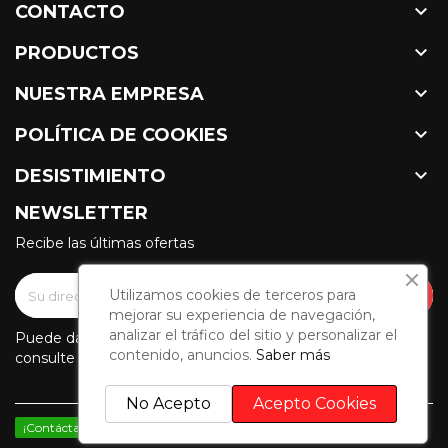

CONTACTO

PRODUCTOS

NUESTRA EMPRESA

POLÍTICA DE COOKIES

DESISTIMIENTO
NEWSLETTER
Recibe las últimas ofertas
Utilizamos cookies de terceros para
mejorar su experiencia de navegación,
analizar el tráfico del sitio y personalizar el
Puede darse de baja en cualquier momento. Para ello,
contenido, anuncios.
Saber más
consulte nuestra información de contacto en el aviso legal.
No Acepto
Acepto Cookies
¡Contáctanos por WhatsApp!