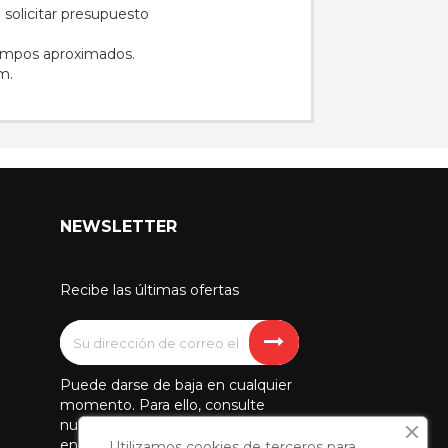
 solicitar presupuesto
tiempos aproximados.
m.
NEWSLETTER
Recibe las últimas ofertas
Puede darse de baja en cualquier
momento. Para ello, consulte
nuestra información de contacto
en el aviso legal.
Utilizamos cookies de terceros para