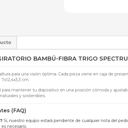
ducto
GIRATORIO BAMBÚ-FIBRA TRIGO SPECTR
a altura para una visión óptima. Cada pieza viene en caja de prese
7x12,4x3,3 cm.
al para mantener tu dispositivo en una posición cómoda y ajusta
 naturales y sostenibles.
ntes (FAQ)
o?
Sí, nuestro equipo estará pendiente de cualquier nota del ped
i es necesario.