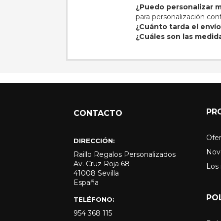
¿Puedo personalizar m
para personalización co
¿Cuánto tarda el enví
¿Cuáles son las medid
PR
CONTACTO
Ofer
DIRECCIÓN:
Nov
Raillo Regalos Personalizados
Av. Cruz Roja 68
Los
41008 Sevilla
España
PO
TELÉFONO:
954 368 115