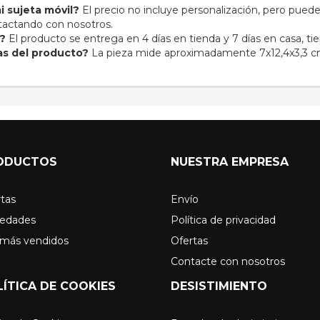
i sujeta móvil?
El precio no incluye personalización, pero puede
ntactando con nosotros.
o?
El producto se entrega en 4 días en tienda y 7 días en casa, 
as del producto?
La pieza mide aproximadamente 7x12,4x3,3 c
ODUCTOS
NUESTRA EMPRESA
tas
Envío
edades
Política de privacidad
 más vendidos
Ofertas
Contacte con nosotros
LÍTICA DE COOKIES
DESISTIMIENTO