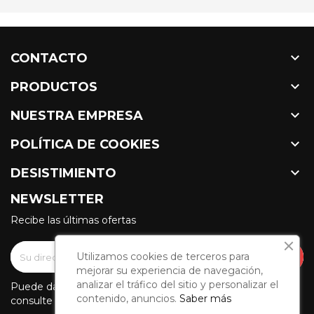

CONTACTO

PRODUCTOS

NUESTRA EMPRESA

POLÍTICA DE COOKIES

DESISTIMIENTO
NEWSLETTER
Recibe las últimas ofertas
Utilizamos cookies de terceros para
mejorar su experiencia de navegación,
analizar el tráfico del sitio y personalizar el
Puede darse de baja en cualquier momento. Para ello,
contenido, anuncios.
Saber más
consulte nuestra información de contacto en el aviso legal.