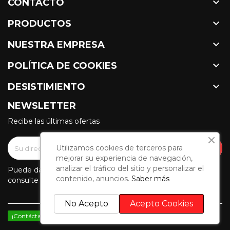

CONTACTO

PRODUCTOS

NUESTRA EMPRESA

POLÍTICA DE COOKIES

DESISTIMIENTO
NEWSLETTER
Recibe las últimas ofertas
Utilizamos cookies de terceros para
mejorar su experiencia de navegación,
analizar el tráfico del sitio y personalizar el
Puede darse de baja en cualquier momento. Para ello,
contenido, anuncios.
Saber más
consulte nuestra información de contacto en el aviso legal.
No Acepto
Acepto Cookies
¡Contáctanos por WhatsApp!