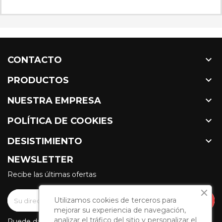

CONTACTO

PRODUCTOS

NUESTRA EMPRESA

POLÍTICA DE COOKIES

DESISTIMIENTO
NEWSLETTER
Recibe las últimas ofertas
Utilizamos cookies de terceros para
mejorar su experiencia de navegación,
analizar el tráfico del sitio y personalizar el
Puede darse de baja en cualquier momento. Para ello,