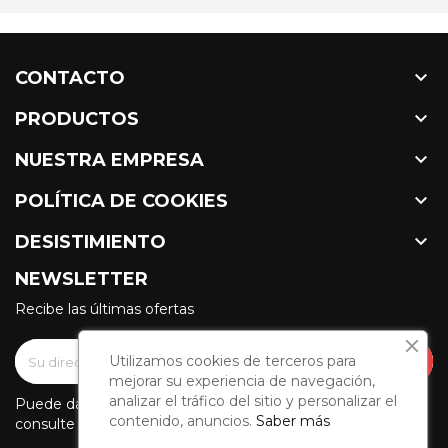

CONTACTO

PRODUCTOS

NUESTRA EMPRESA

POLÍTICA DE COOKIES

DESISTIMIENTO
NEWSLETTER
Recibe las últimas ofertas
Utilizamos cookies de terceros para
mejorar su experiencia de navegación,
analizar el tráfico del sitio y personalizar el
Puede darse de baja en cualquier momento. Para ello,
contenido, anuncios.
Saber más
consulte nuestra información de contacto en el aviso legal.