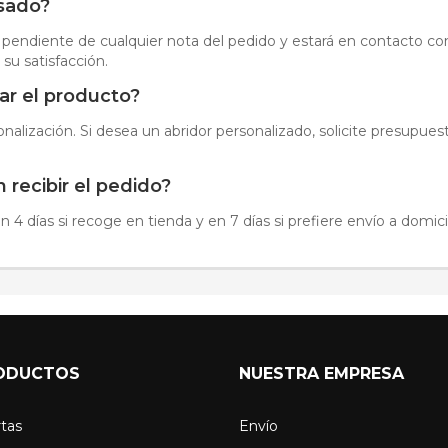
isado?
 pendiente de cualquier nota del pedido y estará en contacto con 
 su satisfacción.
ar el producto?
sonalización. Si desea un abridor personalizado, solicite presupu
 recibir el pedido?
 4 días si recoge en tienda y en 7 días si prefiere envío a domicil
ODUCTOS
NUESTRA EMPRESA
tas
Envío