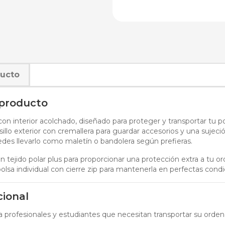
ducto
 producto
on interior acolchado, diseñado para proteger y transportar tu p
illo exterior con cremallera para guardar accesorios y una sujeción 
uedes llevarlo como maletín o bandolera según prefieras.
con tejido polar plus para proporcionar una protección extra a tu o
olsa individual con cierre zip para mantenerla en perfectas condi
cional
ra profesionales y estudiantes que necesitan transportar su orden