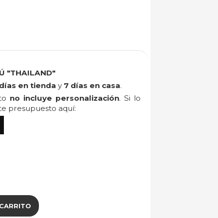
Ú "THAILAND"
días en tienda
y
7 días en casa
.
cto
no incluye personalización
. Si lo
ite presupuesto aquí:
 CARRITO