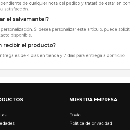
 pendiente de cualquier nota del pedido y tratará de estar en cont
u satisfacción.
ar el salvamantel?
 personalización. Si desea personalizar este artículo, puede solic
acto disponible.
 recibir el producto?
trega es de 4 días en tienda y 7 días para entrega a domicilio.
ODUCTOS
NUESTRA EMPRESA
tas
Envío
edades
Política de privacidad