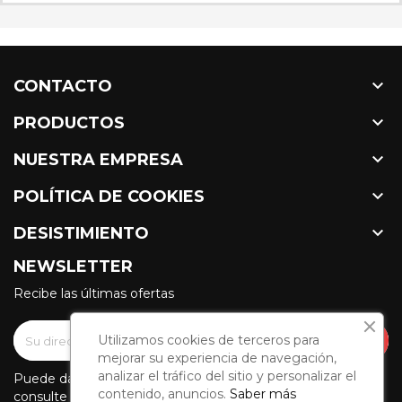

CONTACTO

PRODUCTOS

NUESTRA EMPRESA

POLÍTICA DE COOKIES

DESISTIMIENTO
NEWSLETTER
Recibe las últimas ofertas
Utilizamos cookies de terceros para
mejorar su experiencia de navegación,
analizar el tráfico del sitio y personalizar el
Puede darse de baja en cualquier momento. Para ello,
contenido, anuncios.
Saber más
consulte nuestra información de contacto en el aviso legal.