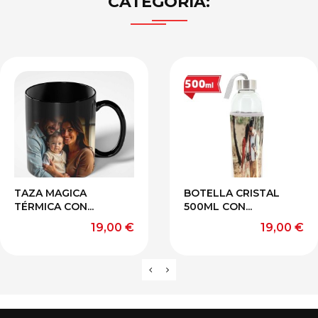
CATEGORÍA:
TAZA MAGICA
BOTELLA CRISTAL
TÉRMICA CON...
500ML CON...
Precio
Precio
19,00 €
19,00 €