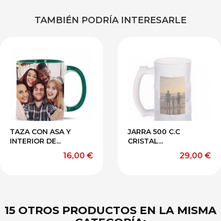
TAMBIÉN PODRÍA INTERESARLE
Rojo
Azul
NEGRO
AMARILLO
VERDE
TAZA CON ASA Y
JARRA 500 C.C
INTERIOR DE...
CRISTAL...
Precio
Precio
16,00 €
29,00 €
15 OTROS PRODUCTOS EN LA MISMA