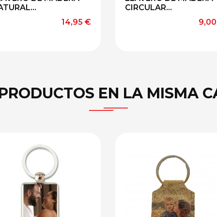
ATURAL...
CIRCULAR...
Precio
Prec
14,95 €
9,00
 PRODUCTOS EN LA MISMA C