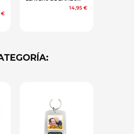
Precio
14,95 €
io
 €
ATEGORÍA: