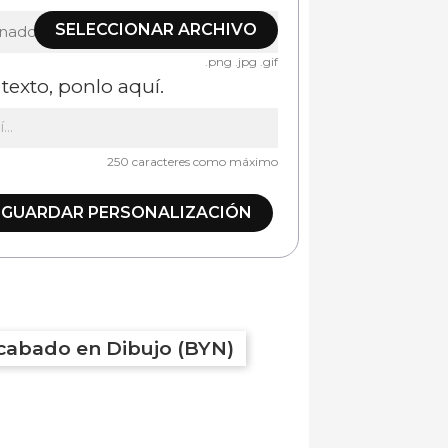
SELECCIONAR ARCHIVO
onado
.png .jpg .gif
texto, ponlo aquí.
250 caracteres como máximo
GUARDAR PERSONALIZACIÓN
cabado en Dibujo (BYN)