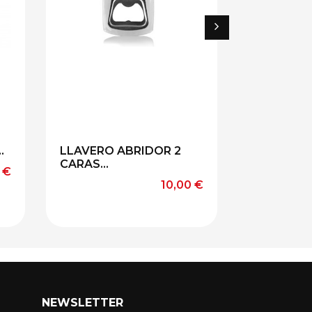
.
LLAVERO ABRIDOR 2
LLAVERO
CARAS...
CON FORM
o
 €
Precio
10,00 €
NEWSLETTER