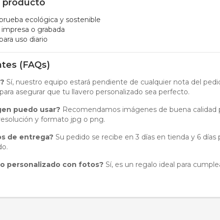
l producto
 prueba ecológica y sostenible
o impresa o grabada
ara uso diario
ntes (FAQs)
o?
Sí, nuestro equipo estará pendiente de cualquier nota del ped
para asegurar que tu llavero personalizado sea perfecto.
gen puedo usar?
Recomendamos imágenes de buena calidad pa
resolución y formato jpg o png.
os de entrega?
Su pedido se recibe en 3 días en tienda y 6 días
do.
o personalizado con fotos?
Sí, es un regalo ideal para cumple