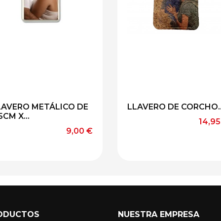
LAVERO METÁLICO DE
LLAVERO DE CORCHO..
5CM X...
Preci
14,95
Precio
9,00 €
ODUCTOS
NUESTRA EMPRESA