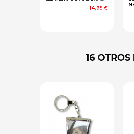
N
Precio
14,95 €
16 OTROS