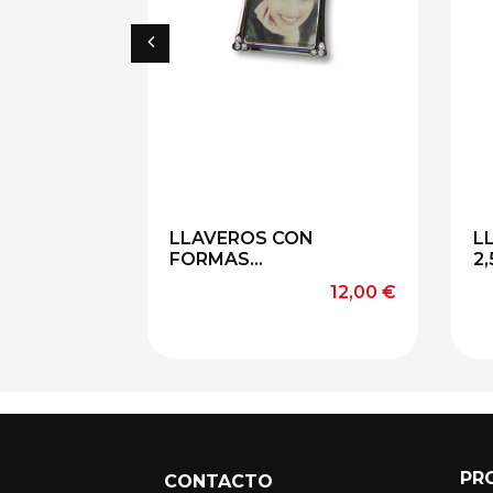
LLAVEROS CON
L
FORMAS...
2,
Precio
12,00 €
PR
CONTACTO