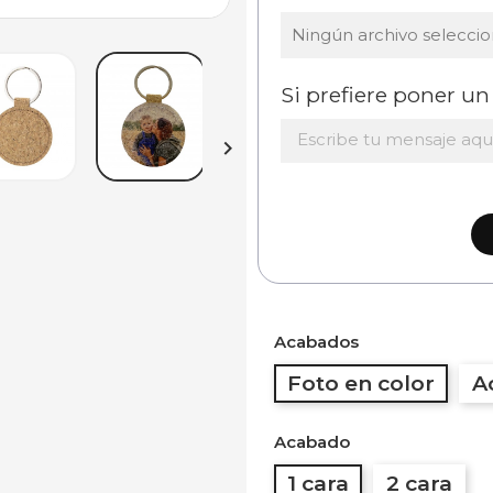
Ningún archivo selecci
Si prefiere poner un 

Acabados
Foto en color
A
Acabado
1 cara
2 cara