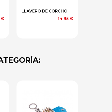
.
LLAVERO DE CORCHO...
o
Precio
 €
14,95 €
ATEGORÍA: