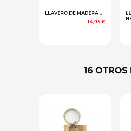
LLAVERO DE MADERA...
L
N
Precio
14,95 €
16 OTROS