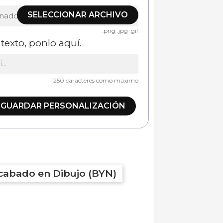
SELECCIONAR ARCHIVO
onado
.png .jpg .gif
texto, ponlo aquí.
250 caracteres como máximo
GUARDAR PERSONALIZACIÓN
cabado en Dibujo (BYN)