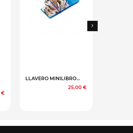
CELESTE
NEGRO
ROSA
LLAVERO MINILIBRO...
LLAVERO
PLÁSTICO.
Precio
25,00 €
o
 €