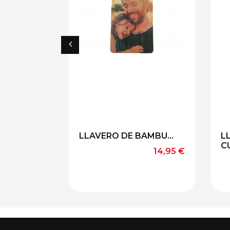
LLAVERO DE BAMBU...
L
C
Precio
14,95 €