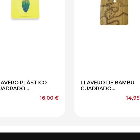
LAVERO PLÁSTICO
LLAVERO DE BAMBU
UADRADO...
CUADRADO...
Precio
Preci
16,00 €
14,95