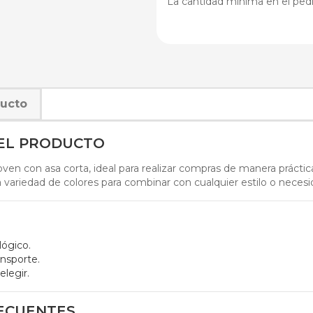
La cantidad mínima en el pedi
ducto
DEL PRODUCTO
en con asa corta, ideal para realizar compras de manera práctica 
 variedad de colores para combinar con cualquier estilo o necesi
lógico.
ansporte.
elegir.
ECUENTES