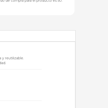
do de compra para el producto es 50.
y reutilizable.
dad.