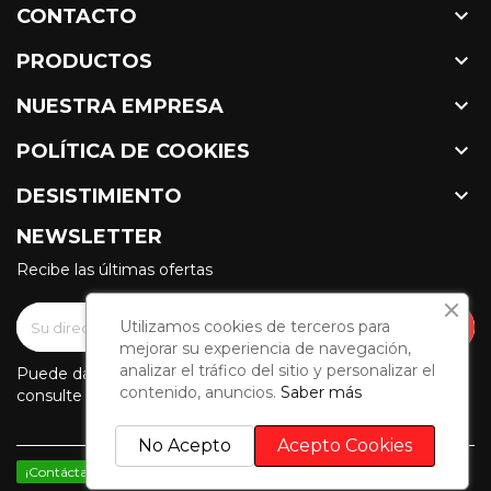

CONTACTO

PRODUCTOS

NUESTRA EMPRESA

POLÍTICA DE COOKIES

DESISTIMIENTO
NEWSLETTER
Recibe las últimas ofertas
Utilizamos cookies de terceros para
mejorar su experiencia de navegación,
analizar el tráfico del sitio y personalizar el
Puede darse de baja en cualquier momento. Para ello,
contenido, anuncios.
Saber más
consulte nuestra información de contacto en el aviso legal.
No Acepto
Acepto Cookies
¡Contáctanos por WhatsApp!