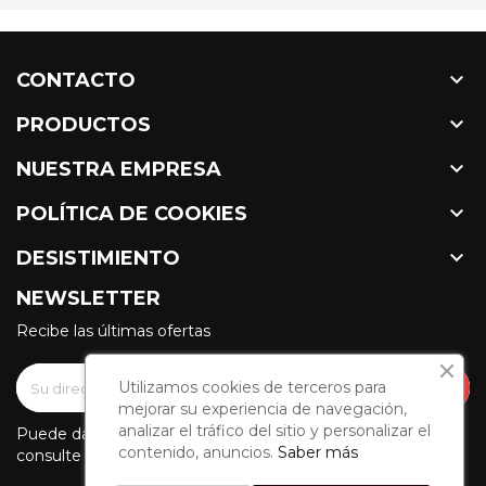

CONTACTO

PRODUCTOS

NUESTRA EMPRESA

POLÍTICA DE COOKIES

DESISTIMIENTO
NEWSLETTER
Recibe las últimas ofertas
Utilizamos cookies de terceros para
mejorar su experiencia de navegación,
analizar el tráfico del sitio y personalizar el
Puede darse de baja en cualquier momento. Para ello,
contenido, anuncios.
Saber más
consulte nuestra información de contacto en el aviso legal.