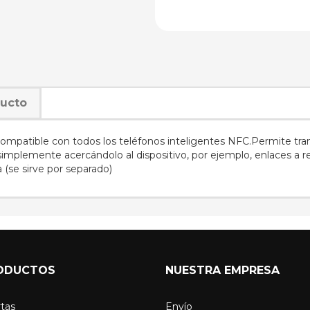
ducto
compatible con todos los teléfonos inteligentes NFC.Permite tra
simplemente acercándolo al dispositivo, por ejemplo, enlaces a re
a (se sirve por separado)
ODUCTOS
NUESTRA EMPRESA
tas
Envío