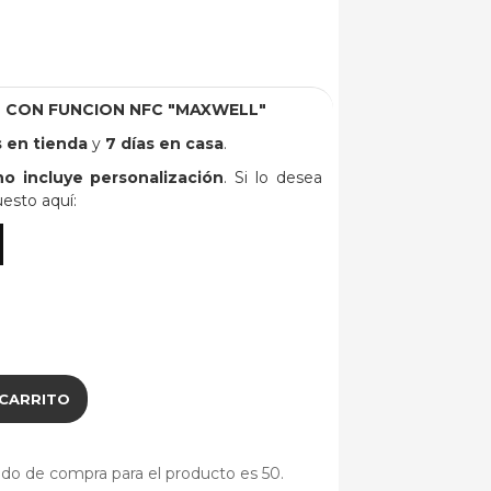
N CON FUNCION NFC "MAXWELL"
s en tienda
y
7 días en casa
.
no incluye personalización
. Si lo desea
uesto aquí:
 CARRITO
do de compra para el producto es 50.