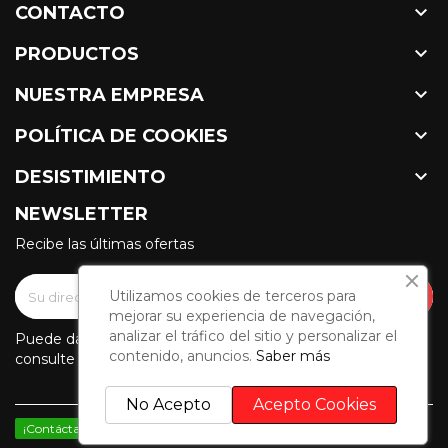

CONTACTO

PRODUCTOS

NUESTRA EMPRESA

POLÍTICA DE COOKIES

DESISTIMIENTO
NEWSLETTER
Recibe las últimas ofertas
Utilizamos cookies de terceros para
mejorar su experiencia de navegación,
analizar el tráfico del sitio y personalizar el
Puede darse de baja en cualquier momento. Para ello,
contenido, anuncios.
Saber más
consulte nuestra información de contacto en el aviso legal.
No Acepto
Acepto Cookies
¡Contáctanos por WhatsApp!