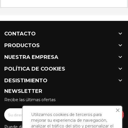

CONTACTO

PRODUCTOS

NUESTRA EMPRESA

POLÍTICA DE COOKIES

DESISTIMIENTO
NEWSLETTER
Recibe las últimas ofertas
Utilizamos cookies de terceros para
mejorar su experiencia de navegación,
analizar el tráfico del sitio y personalizar el
Puede darse de baja en cualquier momento. Para ello,