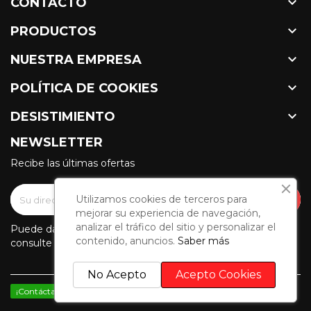

CONTACTO

PRODUCTOS

NUESTRA EMPRESA

POLÍTICA DE COOKIES

DESISTIMIENTO
NEWSLETTER
Recibe las últimas ofertas
Utilizamos cookies de terceros para
mejorar su experiencia de navegación,
analizar el tráfico del sitio y personalizar el
Puede darse de baja en cualquier momento. Para ello,
contenido, anuncios.
Saber más
consulte nuestra información de contacto en el aviso legal.
No Acepto
Acepto Cookies
¡Contáctanos por WhatsApp!