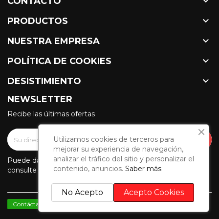

CONTACTO

PRODUCTOS

NUESTRA EMPRESA

POLÍTICA DE COOKIES

DESISTIMIENTO
NEWSLETTER
Recibe las últimas ofertas
Utilizamos cookies de terceros para
mejorar su experiencia de navegación,
analizar el tráfico del sitio y personalizar el
Puede darse de baja en cualquier momento. Para ello,
contenido, anuncios.
Saber más
consulte nuestra información de contacto en el aviso legal.
No Acepto
Acepto Cookies
¡Contáctanos por WhatsApp!