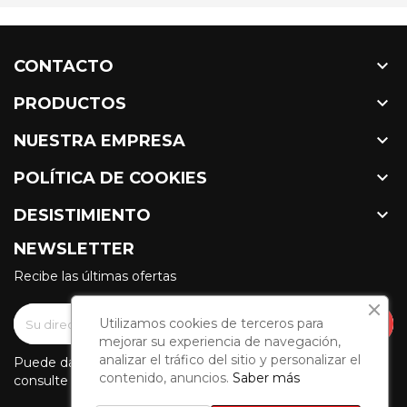

CONTACTO

PRODUCTOS

NUESTRA EMPRESA

POLÍTICA DE COOKIES

DESISTIMIENTO
NEWSLETTER
Recibe las últimas ofertas
Utilizamos cookies de terceros para
mejorar su experiencia de navegación,
analizar el tráfico del sitio y personalizar el
Puede darse de baja en cualquier momento. Para ello,
contenido, anuncios.
Saber más
consulte nuestra información de contacto en el aviso legal.