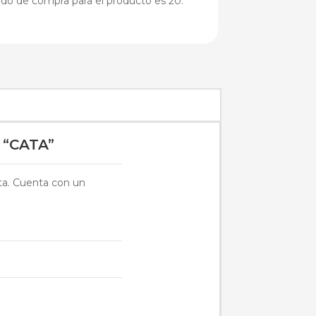
ido de compra para el producto es 20.
“CATA”
cta. Cuenta con un