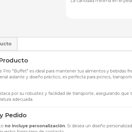
La cantidad mínima en el pedi
ducto
 Producto
 Frío "Buffet" es ideal para mantener tus alimentos y bebidas f
rial aislante y diseño práctico, es perfecta para picnics, transp
taca por su robustez y facilidad de transporte, asegurando que 
atura adecuada.
 y Pedido
cto
no incluye personalización
. Si desea un diseño personalizad
nuestro formulario de contacto.