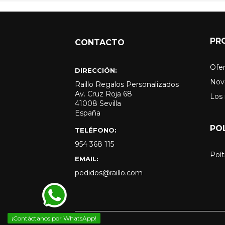
PR
CONTACTO
Ofer
DIRECCIÓN:
Nov
Raillo Regalos Personalizados
Av. Cruz Roja 68
Los
41008 Sevilla
España
PO
TELÉFONO:
954 368 115
Poít
EMAIL:
pedidos@raillo.com
¡Contáctanos por WhatsApp!