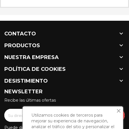

CONTACTO

PRODUCTOS

NUESTRA EMPRESA

POLÍTICA DE COOKIES

DESISTIMIENTO
NEWSLETTER
Recibe las últimas ofertas
Utilizamos cookies de terceros para
mejorar su experiencia de navegación,
analizar el tráfico del sitio y personalizar el
Puede darse de baja en cualquier momento. Para ello,