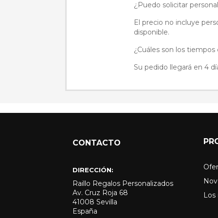
¿Puedo solicitar persona
El precio no incluye pers
disponible.
¿Cuáles son los tiempos
Su pedido llegará en 4 dí
PR
CONTACTO
Ofer
DIRECCIÓN:
Nov
Raillo Regalos Personalizados
Av. Cruz Roja 68
Los
41008 Sevilla
España