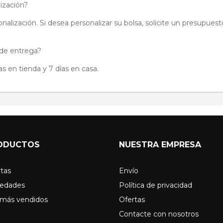
lización?
onalización. Si desea personalizar su bolsa, solicite un presupues
 de entrega?
as en tienda y 7 días en casa.
ODUCTOS
NUESTRA EMPRESA
tas
Envío
edades
Política de privacidad
 más vendidos
Ofertas
Contacte con nosotros