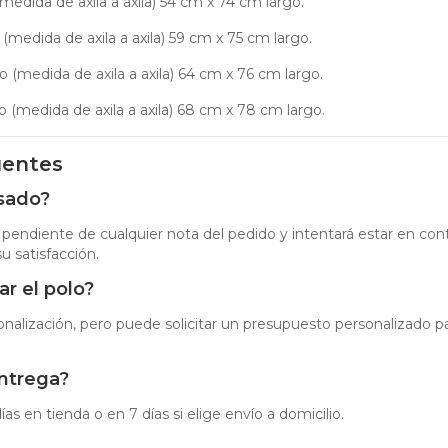
medida de axila a axila) 54 cm x 74 cm largo.
(medida de axila a axila) 59 cm x 75 cm largo.
 (medida de axila a axila) 64 cm x 76 cm largo.
o (medida de axila a axila) 68 cm x 78 cm largo.
uentes
isado?
 pendiente de cualquier nota del pedido y intentará estar en cont
u satisfacción.
r el polo?
sonalización, pero puede solicitar un presupuesto personalizado p
entrega?
as en tienda o en 7 días si elige envío a domicilio.