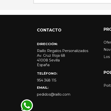
PR
CONTACTO
Ofer
DIRECCIÓN:
Nov
Raillo Regalos Personalizados
Av. Cruz Roja 68
Los
41008 Sevilla
España
PO
TELÉFONO:
954 368 115
Poít
EMAIL:
pedidos@raillo.com