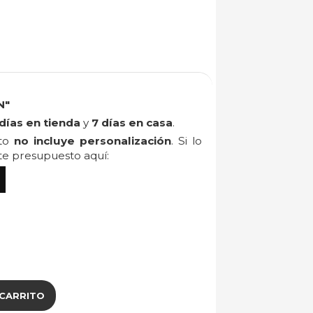
N"
días en tienda
y
7 días en casa
.
cto
no incluye personalización
. Si lo
ite presupuesto aquí:
 CARRITO