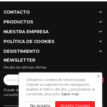

CONTACTO

PRODUCTOS

NUESTRA EMPRESA

POLÍTICA DE COOKIES

DESISTIMIENTO
NEWSLETTER
Recibe las últimas ofertas
Utilizamos cookies de terceros para
mejorar su experiencia de navegación,
analizar el tráfico del sitio y personalizar el
Puede darse de baja en cualquier momento. Para ello,
contenido, anuncios.
Saber más
consulte nuestra información de contacto en el aviso legal.
No Acepto
Acepto Cookies