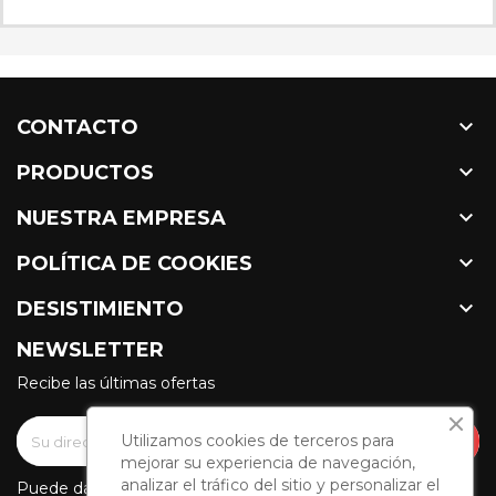

CONTACTO

PRODUCTOS

NUESTRA EMPRESA

POLÍTICA DE COOKIES

DESISTIMIENTO
NEWSLETTER
Recibe las últimas ofertas
Utilizamos cookies de terceros para
mejorar su experiencia de navegación,
analizar el tráfico del sitio y personalizar el
Puede darse de baja en cualquier momento. Para ello,