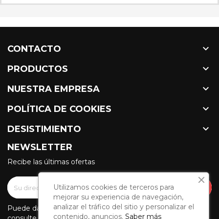

CONTACTO

PRODUCTOS

NUESTRA EMPRESA

POLÍTICA DE COOKIES

DESISTIMIENTO
NEWSLETTER
Recibe las últimas ofertas
Utilizamos cookies de terceros para
mejorar su experiencia de navegación,
analizar el tráfico del sitio y personalizar el
Puede darse de baja en cualquier momento. Para ello,
contenido, anuncios.
Saber más
consulte nuestra información de contacto en el aviso legal.