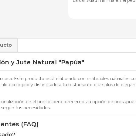
La cantidad mínima en el pedi
ducto
ón y Jute Natural "Papúa"
u mesa. Este producto está elaborado con materiales naturales c
stilo ecológico y distinguido a tu restaurante o un plus de elega
sonalización en el precio, pero ofrecemos la opción de presupu
a según tus necesidades.
uentes (FAQ)
isado?