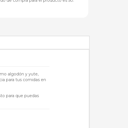
do de compra para el producto es 50.
omo algodón y yute,
ncia para tus comidas en
esto para que puedas