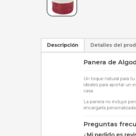
Descripción
Detalles del pro
Panera de Algod
Un toque natural para t
ideales para aportar un e
casa.
La panera no incluye per
encargarla personalizad
Preguntas frec
¿Mi pedido es rev