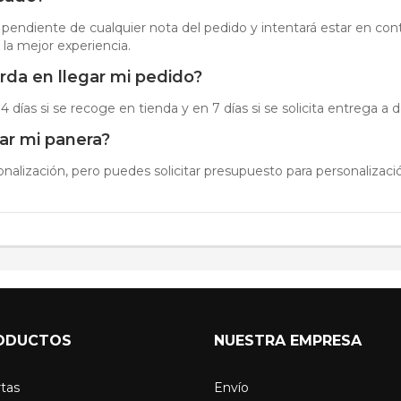
 pendiente de cualquier nota del pedido y intentará estar en cont
 la mejor experiencia.
rda en llegar mi pedido?
 días si se recoge en tienda y en 7 días si se solicita entrega a d
ar mi panera?
onalización, pero puedes solicitar presupuesto para personalizaci
ODUCTOS
NUESTRA EMPRESA
tas
Envío