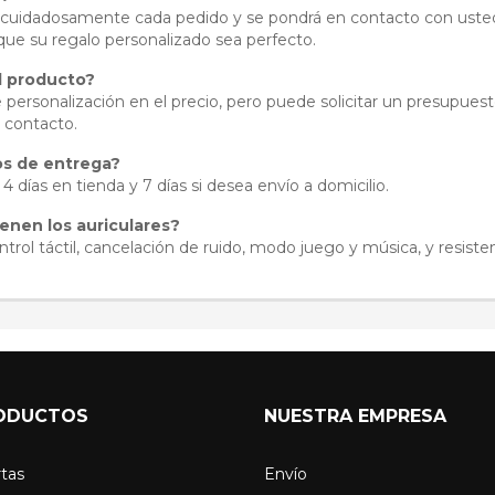
a cuidadosamente cada pedido y se pondrá en contacto con usted
 que su regalo personalizado sea perfecto.
l producto?
 personalización en el precio, pero puede solicitar un presupuest
 contacto.
os de entrega?
 días en tienda y 7 días si desea envío a domicilio.
ienen los auriculares?
trol táctil, cancelación de ruido, modo juego y música, y resisten
ODUCTOS
NUESTRA EMPRESA
tas
Envío