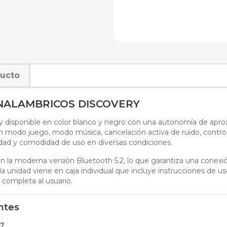
ducto
NALAMBRICOS DISCOVERY
ry disponible en color blanco y negro con una autonomía de ap
 modo juego, modo música, cancelación activa de ruido, control t
idad y comodidad de uso en diversas condiciones.
n la moderna versión Bluetooth 5.2, lo que garantiza una conexió
da unidad viene en caja individual que incluye instrucciones de u
 completa al usuario.
ntes
o?