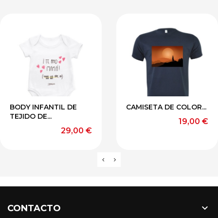
amarillo
arena
CELESTE
BURDEO
GRIS
OSC
BODY INFANTIL DE
CAMISETA DE COLOR...
TEJIDO DE...
Precio
19,00 €
Precio
29,00 €

CONTACTO