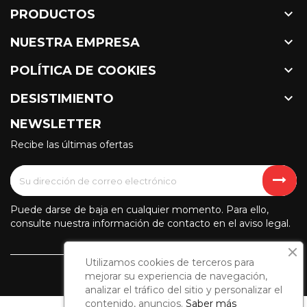

PRODUCTOS

NUESTRA EMPRESA

POLÍTICA DE COOKIES

DESISTIMIENTO
NEWSLETTER
Recibe las últimas ofertas
Puede darse de baja en cualquier momento. Para ello,
consulte nuestra información de contacto en el aviso legal.
Utilizamos cookies de terceros para
mejorar su experiencia de navegación,
analizar el tráfico del sitio y personalizar el
contenido, anuncios.
Saber más