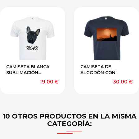
amarillo
arena
CELESTE
BURDEO
GRIS
OSC
CAMISETA BLANCA
CAMISETA DE
SUBLIMACIÓN...
ALGODÓN CON...
Precio
Precio
19,00 €
30,00 €
10 OTROS PRODUCTOS EN LA MISMA
CATEGORÍA: