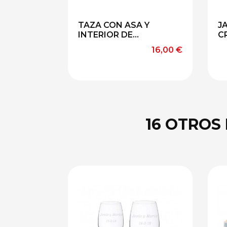
TAZA CON ASA Y
J
INTERIOR DE...
CR
Precio
16,00 €
16 OTROS