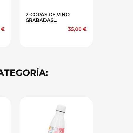
2-COPAS DE VINO
GRABADAS...
o
Precio
 €
35,00 €
ATEGORÍA: