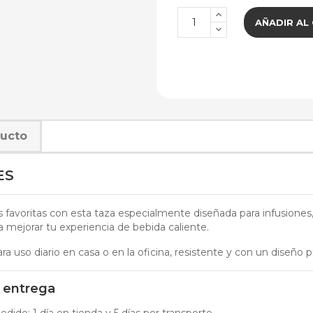
AÑADIR AL
ducto
ES
es favoritas con esta taza especialmente diseñada para infusione
ra mejorar tu experiencia de bebida caliente.
ra uso diario en casa o en la oficina, resistente y con un diseño p
 entrega
dido: 1 día en tienda y 5 días por transporte.