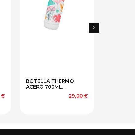
BOTELLA THERMO
TAZA DE 
ACERO 700ML...
IRROMPIBL
o
Precio
 €
29,00 €