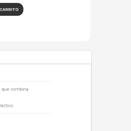
 CARRITO
s, que combina
ráctico.