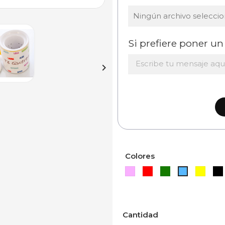
Ningún archivo selecci
Si prefiere poner un 

Colores
Rosa
Rojo
Verde
Amar
Azul
Cantidad