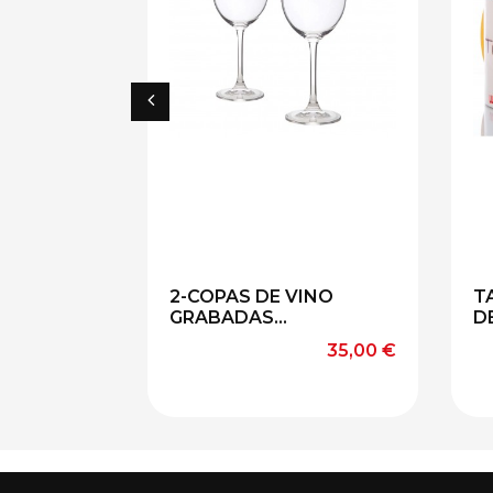
2-COPAS DE VINO
T
GRABADAS...
DE
Precio
35,00 €