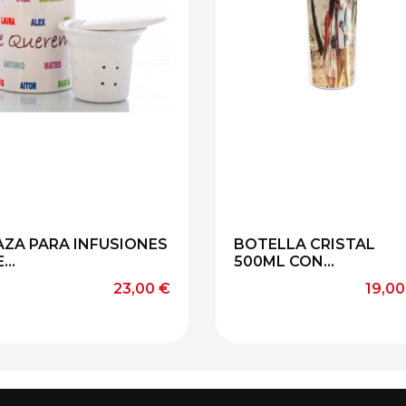
Rosa
Rojo
Verde
Azul
Amarillo
AZA PARA INFUSIONES
BOTELLA CRISTAL
...
500ML CON...
Precio
Preci
23,00 €
19,00