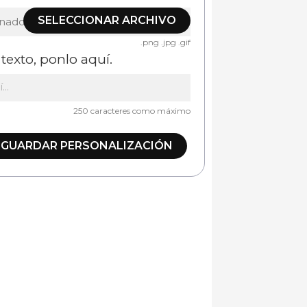
SELECCIONAR ARCHIVO
onado
.png .jpg .gif
texto, ponlo aquí.
250 caracteres como máximo
GUARDAR PERSONALIZACIÓN
illo
Negro