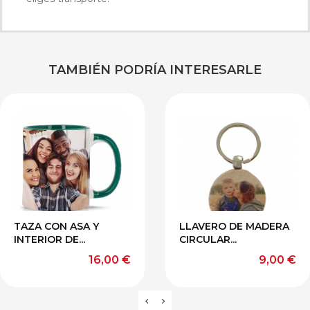
TAMBIÉN PODRÍA INTERESARLE
Rojo
Azul
NEGRO
AMARILLO
VERDE
TAZA CON ASA Y
LLAVERO DE MADERA
INTERIOR DE...
CIRCULAR...
Precio
Precio
16,00 €
9,00 €